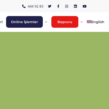
444 92 83
ri
Online İşlemler
Başvuru
English